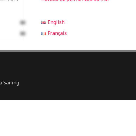
English
Français
 Sailing