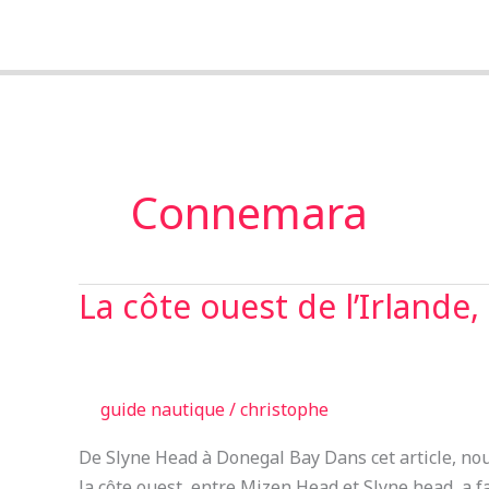
Aller
au
contenu
Connemara
La côte ouest de l’Irlande,
La
côte
ouest
de
guide nautique
/
christophe
l’Irlande,
partie
De Slyne Head à Donegal Bay Dans cet article, nou
nord
la côte ouest, entre Mizen Head et Slyne head, a fa