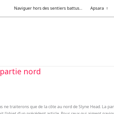
Naviguer hors des sentiers battus…
Apsara
 partie nord
s ne traiterons que de la côte au nord de Slyne Head. La par
it l’objet d’un précédent article. Pour ceux qui aiment navi