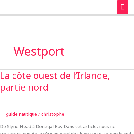
Aller
ME
au
PRI
contenu
Westport
La côte ouest de l’Irlande,
La
côte
partie nord
ouest
de
l’Irlande,
partie
guide nautique
/
christophe
nord
De Slyne Head à Donegal Bay Dans cet article, nous ne
traiterons que de la côte au nord de Slyne Head. La partie sud