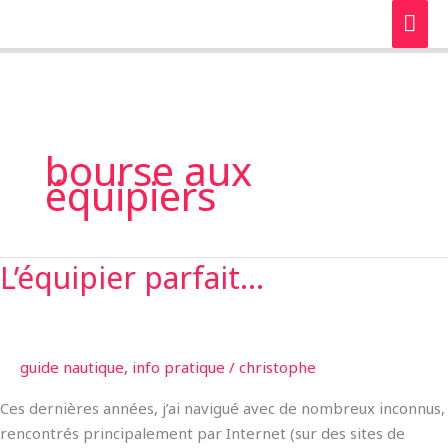
Aller
ME
au
PRI
contenu
bourse aux
équipiers
L’équipier parfait…
L’équipier
parfait…
guide nautique
,
info pratique
/
christophe
Ces dernières années, j’ai navigué avec de nombreux inconnus,
rencontrés principalement par Internet (sur des sites de